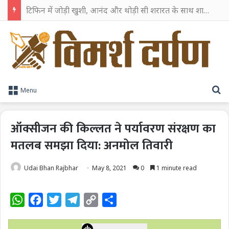
टिफिन में जोड़ी खुशी, आनंद और थोड़ी सी शरारत के साथ शाहरुख खान ने टिफिन बॉक्स को दी हैप्पी एंडिंग
S
Menu
ऑक्सीजन की किल्लत ने पर्यावरण संरक्षण का
मतलब समझा दिया: अनमोल तिवारी
Udai Bhan Rajbhar
May 8, 2021
0
1 minute read
W
F
T
T
C
S
h
a
w
e
o
h
a
c
i
l
p
a