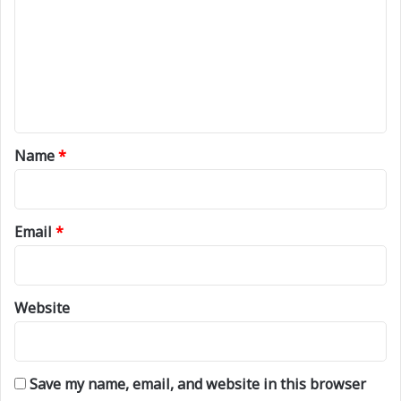
m
m
e
n
t
*
Name
*
Email
*
Website
Save my name, email, and website in this browser