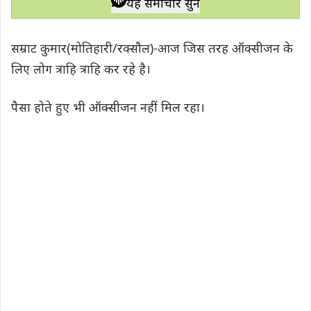
यह समाचार सुनें
t
e
t
e
y
r
s
b
t
g
L
e
सम्राट कुमार(मोतिहारी/रक्सौल)-आज जिस तरह ऑक्सीजन के
A
o
e
r
i
लिए लोग त्राहि त्राहि कर रहे है।
p
o
r
a
n
p
k
m
k
पैसा होते हुए भी ऑक्सीजन नहीं मिल रहा।