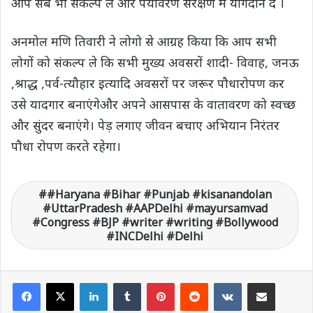
आप सब भी संकल्प ले और पर्यावरण संरक्षण में योगदान दे ।
अनमोल मणि तिवारी ने लोगो से आग्रह किया कि आप सभी
लोगों को संकल्प ले कि सभी मुख्य अवसरों शादी- विवाह, जनऊ
,श्राद्ध ,पर्व-त्यौहार इत्यादि अवसरों पर जरूर पौधारोपण कर
उसे यादगार बनाएंगेऔर अपने आसपास के वातावरण को स्वच्छ
और सुंदर बनाएंगे। पेड़ लगाए जीवन बचाए अभियान निरंतर
पौधा रोपण करते रहेगा।
#Haryana #Bihar #Punjab #kisanandolan
#UttarPradesh #AAPDelhi #mayursamvad
#Congress #BJP #writer #writing #Bollywood
#INCDelhi #Delhi
LinkedIn
Tumblr
Pinterest
Reddit
VKontakte
Share via Email