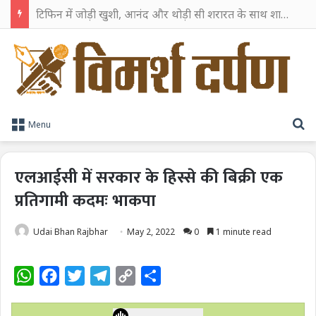
टिफिन में जोड़ी खुशी, आनंद और थोड़ी सी शरारत के साथ शाहरुख खान ने टिफिन बॉक्स को दी हैप्पी एंडिंग
S
Menu
एलआईसी में सरकार के हिस्से की बिक्री एक
प्रतिगामी कदमः भाकपा
Udai Bhan Rajbhar
May 2, 2022
0
1 minute read
W
F
T
T
C
S
h
a
w
e
o
h
a
c
i
l
p
a