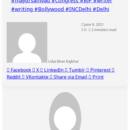
#mayursamvad #Congress #BJP #writer
#writing #Bollywood #INCDelhi #Delhi
June 9, 2021
0
2 minutes read
Udai Bhan Rajbhar
Facebook
X
LinkedIn
Tumblr
Pinterest
Reddit
VKontakte
Share via Email
Print