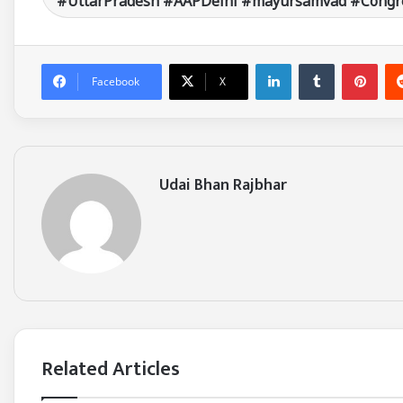
#UttarPradesh #AAPDelhi #mayursamvad #Congre
LinkedIn
Tumblr
Pinterest
Facebook
X
Udai Bhan Rajbhar
Related Articles