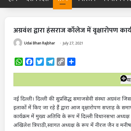
अग्रवंश द्वारा हंसराज कॉलेज में वृक्षारोपण का
Udai Bhan Rajbhar
July 27, 2021
W
F
T
T
C
S
h
a
w
e
o
h
a
c
i
l
p
a
य
t
e
t
e
y
r
s
b
t
g
L
e
नई दिल्ली। दिल्ली की सुप्रसिद्ध समाजसेवी संस्था अग्रवंश जिसके
A
o
e
r
i
इलाकों में किए जा रहे हैं द्वारा आज वृक्षारोपण सप्ताह के 
p
o
r
a
n
कार्यक्रम में मुख्य अतिथि के रूप में दिल्ली विधानसभा अध्य
p
k
m
k
अखिलेश त्रिपाठी,स्वागत अध्यक्ष के रूप में नीरज जैन व मनीष 