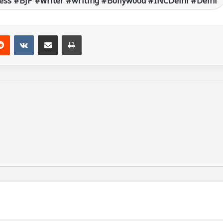
ss #BJP #writer #writing #Bollywood #INCDelhi #Delhi
Reddit
VKontakte
Share via Email
Print