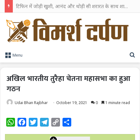
टिफिन में जोड़ी खुशी, आनंद और थोड़ी सी शरारत के साथ शाहरुख खान ने टिफिन बॉक्स को दी हैप्पी एंडिंग
S
Menu
अखिल भारतीय तुरैहा चेतना महासभा का हुआ
गठन
Udai Bhan Rajbhar
October 19, 2021
0
1 minute read
W
F
T
T
C
S
h
a
w
e
o
h
a
c
i
l
p
a