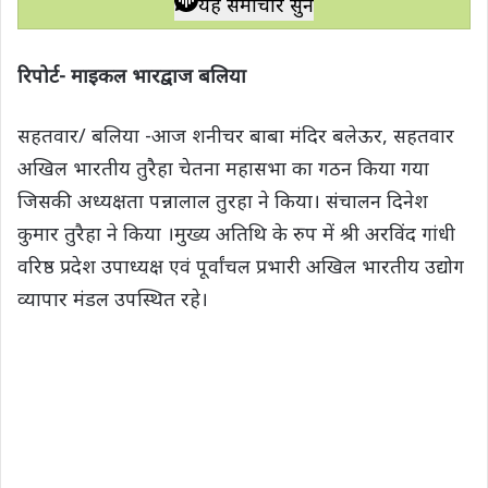
यह समाचार सुनें
t
e
t
e
y
r
s
b
t
g
L
e
रिपोर्ट- माइकल भारद्वाज बलिया
A
o
e
r
i
p
o
r
a
n
सहतवार/ बलिया -आज शनीचर बाबा मंदिर बलेऊर, सहतवार
p
k
m
k
अखिल भारतीय तुरैहा चेतना महासभा का गठन किया गया
जिसकी अध्यक्षता पन्नालाल तुरहा ने किया। संचालन दिनेश
कुमार तुरैहा ने किया ।मुख्य अतिथि के रुप में श्री अरविंद गांधी
वरिष्ठ प्रदेश उपाध्यक्ष एवं पूर्वांचल प्रभारी अखिल भारतीय उद्योग
व्यापार मंडल उपस्थित रहे।