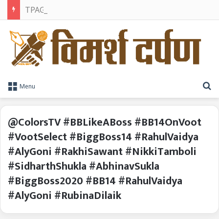
TPAG भारत के रक्त सुरक्षा पारिस्थितिकी तंत्र को मज़बूत करने के लिए विशेषज्ञों को एक मंच पर लाया
S
Menu
@ColorsTV #BBLikeABoss #BB14OnVoot
#VootSelect #BiggBoss14 #RahulVaidya
#AlyGoni #RakhiSawant #NikkiTamboli
#SidharthShukla #AbhinavSukla
#BiggBoss2020 #BB14 #RahulVaidya
#AlyGoni #RubinaDilaik