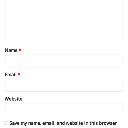
m
m
e
n
t
*
Name
*
Email
*
Website
Save my name, email, and website in this browser