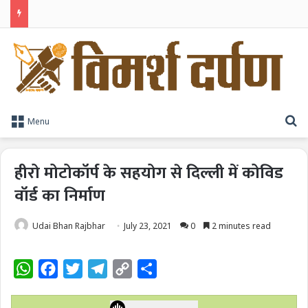
TPAG भारत के रक्त सुरक्षा पारिस्थितिकी तंत्र को मज़बूत करने के लिए विशेषज्ञों को एक मंच पर लाया
S
Menu
हीरो मोटोकॉर्प के सहयोग से दिल्ली में कोविड
वॉर्ड का निर्माण
Udai Bhan Rajbhar
July 23, 2021
0
2 minutes read
W
F
T
T
C
S
h
a
w
e
o
h
a
c
i
l
p
a