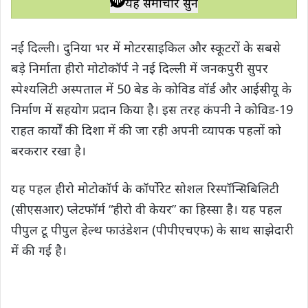
यह समाचार सुनें
t
e
t
e
y
r
s
b
t
g
L
e
नई दिल्ली। दुनिया भर में मोटरसाइकिल और स्कूटरों के सबसे
A
o
e
r
i
बड़े निर्माता हीरो मोटोकॉर्प ने नई दिल्ली में जनकपुरी सुपर
p
o
r
a
n
स्पेश्‍यलिटी अस्पताल में 50 बेड के कोविड वॉर्ड और आईसीयू के
p
k
m
k
निर्माण में सहयोग प्रदान किया है। इस तरह कंपनी ने कोविड-19
राहत कार्यों की दिशा में की जा रही अपनी व्‍यापक पहलों को
बरकरार रखा है।
यह पहल हीरो मोटोकॉर्प के कॉर्पोरेट सोशल रिस्‍पॉन्सिबिलिटी
(सीएसआर) प्लेटफॉर्म “हीरो वी केयर” का हिस्सा है। यह पहल
पीपुल टू पीपुल हेल्थ फाउंडेशन (पीपीएचएफ) के साथ साझेदारी
में की गई है।