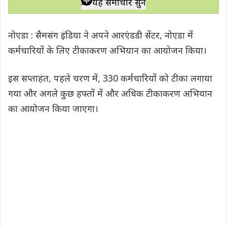
यह समाचार सुनें
t
e
t
e
y
r
s
b
t
g
L
e
नोएडा : सैमसंग इंडिया ने अपने आरएंडडी सेंटर, नोएडा में
A
o
e
r
i
कर्मचारियों के लिए टीकाकरण अभियान का आयोजन किया।
p
o
r
a
n
p
k
m
k
इस सप्‍ताहंत, पहले चरण में, 330 कर्मचारियों को टीका लगाया
गया और अगले कुछ हफ्तों में और अधिक टीकाकरण अभियान
का आयोजन किया जाएगा।