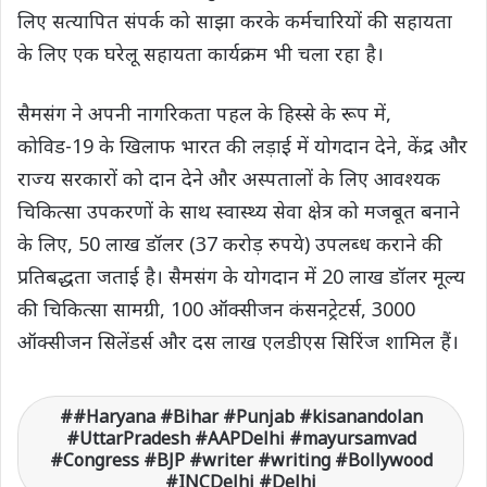
लिए सत्‍यापित संपर्क को साझा करके कर्मचारियों की सहायता
के लिए एक घरेलू सहायता कार्यक्रम भी चला रहा है।
सैमसंग ने अपनी नागरिकता पहल के हिस्‍से के रूप में,
कोविड-19 के खिलाफ भारत की लड़ाई में योगदान देने, केंद्र और
राज्‍य सरकारों को दान देने और अस्‍पतालों के लिए आवश्‍यक
चिकित्‍सा उपकरणों के साथ स्‍वास्‍थ्‍य सेवा क्षेत्र को मजबूत बनाने
के लिए, 50 लाख डॉलर (37 करोड़ रुपये) उपलब्‍ध कराने की
प्रतिबद्धता जताई है। सैमसंग के योगदान में 20 लाख डॉलर मूल्‍य
की चिकित्‍सा सामग्री, 100 ऑक्‍सीजन कंसनट्रेटर्स, 3000
ऑक्‍सीजन सिलेंडर्स और दस लाख एलडीएस सिरिंज शामिल हैं।
#Haryana #Bihar #Punjab #kisanandolan
#UttarPradesh #AAPDelhi #mayursamvad
#Congress #BJP #writer #writing #Bollywood
#INCDelhi #Delhi