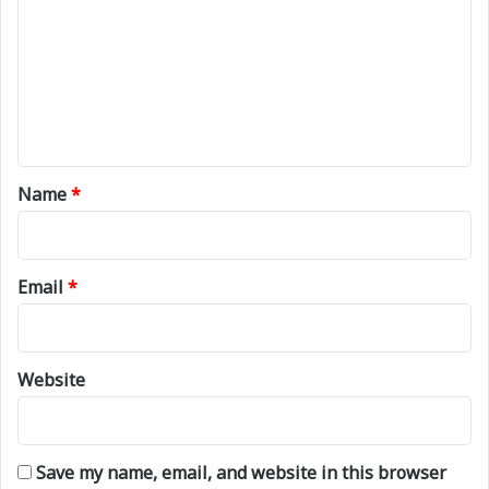
m
m
e
n
t
*
Name
*
Email
*
Website
Save my name, email, and website in this browser