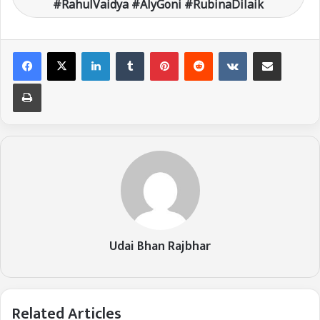
#RahulVaidya #AlyGoni #RubinaDilaik
LinkedIn
Tumblr
Pinterest
Reddit
VKontakte
Share via Email
Print
Udai Bhan Rajbhar
Related Articles