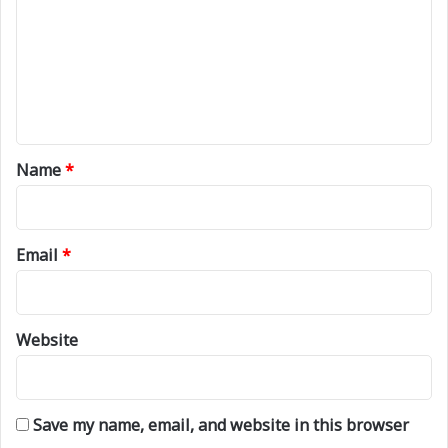
m
m
e
n
t
*
Name
*
Email
*
Website
Save my name, email, and website in this browser