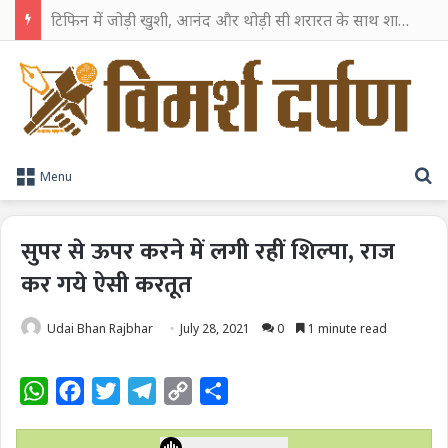
टिफिन में जोड़ी खुशी, आनंद और थोड़ी सी शरारत के साथ शाहरुख खान ने टिफिन बॉक्स को दी हैप्पी एंडिंग
S
Menu
सुपर से ऊपर करने में लगी रहीं शिल्पा, राज
कर गये ऐसी करतूत
Udai Bhan Rajbhar
July 28, 2021
0
1 minute read
W
F
T
T
C
S
h
a
w
e
o
h
a
c
i
l
p
a