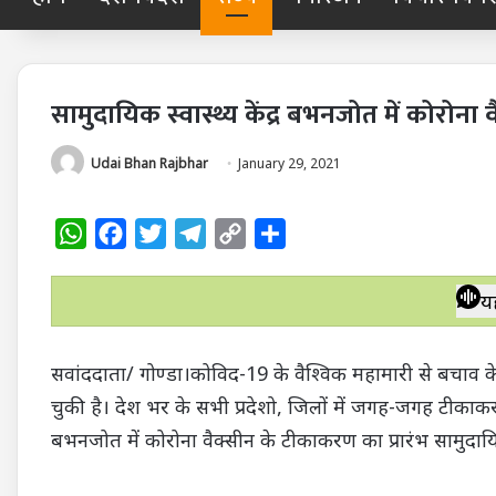
सामुदायिक स्वास्थ्य केंद्र बभनजोत में कोरोन
Udai Bhan Rajbhar
January 29, 2021
W
F
T
T
C
S
h
a
w
e
o
h
a
c
i
l
p
a
य
t
e
t
e
y
r
s
b
t
g
L
e
सवांददाता/ गोण्डा।कोविद-19 के वैश्विक महामारी से बचाव 
A
o
e
r
i
चुकी है। देश भर के सभी प्रदेशो, जिलों में जगह-जगह टीकाक
p
o
r
a
n
बभनजोत में कोरोना वैक्सीन के टीकाकरण का प्रारंभ सामुदायिक
p
k
m
k