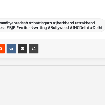
madhyapradesh #chattisgarh #jharkhand uttrakhand
ss #BJP #writer #writing #Bollywood #INCDelhi #Delhi
Reddit
VKontakte
Share via Email
Print