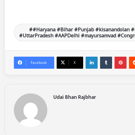
#Haryana #Bihar #Punjab #kisanandolan #
#UttarPradesh #AAPDelhi #mayursamvad #Congre
LinkedIn
Tumblr
Pinterest
Facebook
X
Udai Bhan Rajbhar