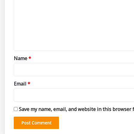
o
m
m
e
n
t
*
Name
*
Email
*
Save my name, email, and website in this browser f