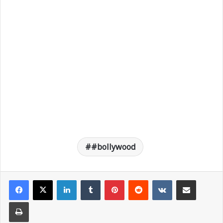
#bollywood
LinkedIn
Tumblr
Pinterest
Reddit
VKontakte
Share via Email
Print