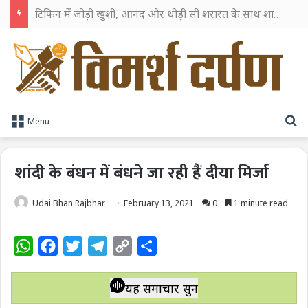
टिफिन में जोड़ी खुशी, आनंद और थोड़ी सी शरारत के साथ शाहरुख खान ने टिफिन बॉक्स को दी हैप्पी एंडिंग
S
Menu
शांदी के बंधन में बंधने जा रही हैं दीया मिर्जा
Udai Bhan Rajbhar
February 13, 2021
0
1 minute read
W
F
T
T
C
S
h
a
w
e
o
h
a
c
i
l
p
a
यह समाचार सुनें
t
e
t
e
y
r