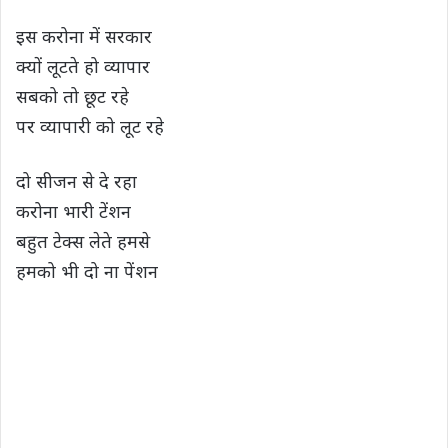
s
b
t
g
L
e
इस करोना में सरकार
A
o
e
r
i
क्यों लूटते हो व्यापार
p
o
r
a
n
सबको तो छूट रहे
p
k
m
k
पर व्यापारी को लूट रहे
दो सीजन से दे रहा
करोना भारी टेंशन
बहुत टेक्स लेते हमसे
हमको भी दो ना पेंशन