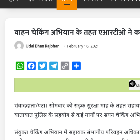
वाहन चेकिंग अभियान के तहत एआरटीओ ने 
Udai Bhan Rajbhar
February 16, 2021
W
F
T
T
C
S
h
a
w
e
o
h
a
c
i
l
p
a
य
t
e
t
e
y
r
s
b
t
g
L
e
संवाददाता/एटा। सोमवार को सड़क सुरक्षा माह के तहत सहायक 
A
o
e
r
i
यातायात पुलिस के सहयोग से कई मार्गों पर सघन चेकिंग अ
p
o
r
a
n
p
k
m
k
संयुक्त चेकिंग अभियान में सहायक संभागीय परिवहन अधिकार