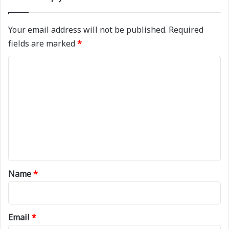
Your email address will not be published.
Required
fields are marked
*
C
o
m
m
e
n
t
*
Name
*
Email
*