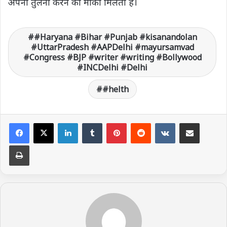
अपनी तुलना करने का मौका मिलता है।
#Haryana #Bihar #Punjab #kisanandolan
#UttarPradesh #AAPDelhi #mayursamvad
#Congress #BJP #writer #writing #Bollywood
#INCDelhi #Delhi
#helth
LinkedIn
Tumblr
Pinterest
Reddit
VKontakte
Share via Email
Print