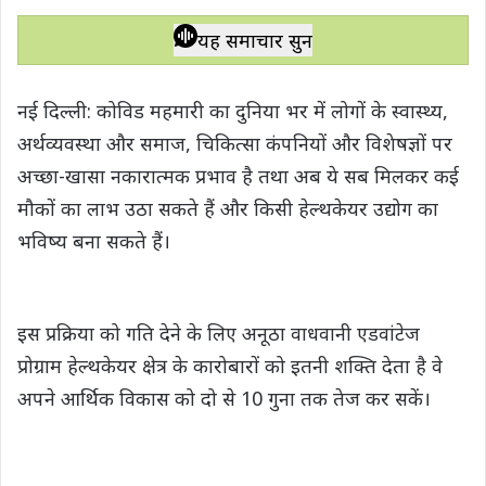
h
a
w
e
o
h
a
c
i
l
p
a
यह समाचार सुनें
t
e
t
e
y
r
s
b
t
g
L
e
नई दिल्ली: कोविड महमारी का दुनिया भर में लोगों के स्वास्थ्य,
A
o
e
r
i
अर्थव्यवस्था और समाज, चिकित्सा कंपनियों और विशेषज्ञों पर
p
o
r
a
n
अच्छा-खासा नकारात्मक प्रभाव है तथा अब ये सब मिलकर कई
p
k
m
k
मौकों का लाभ उठा सकते हैं और किसी हेल्थकेयर उद्योग का
भविष्य बना सकते हैं।
इस प्रक्रिया को गति देने के लिए अनूठा वाधवानी एडवांटेज
प्रोग्राम हेल्थकेयर क्षेत्र के कारोबारों को इतनी शक्ति देता है वे
अपने आर्थिक विकास को दो से 10 गुना तक तेज कर सकें।