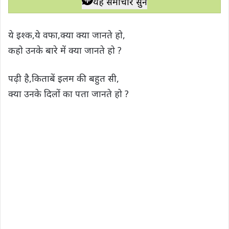
यह समाचार सुनें
t
e
t
e
y
r
s
b
t
g
L
e
ये इश्क,ये वफा,क्या क्या जानते हो,
A
o
e
r
i
कहो उनके बारे में क्या जानते हो ?
p
o
r
a
n
p
k
m
k
पढ़ी है,किताबें इलम की बहुत सी,
क्या उनके दिलों का पता जानते हो ?