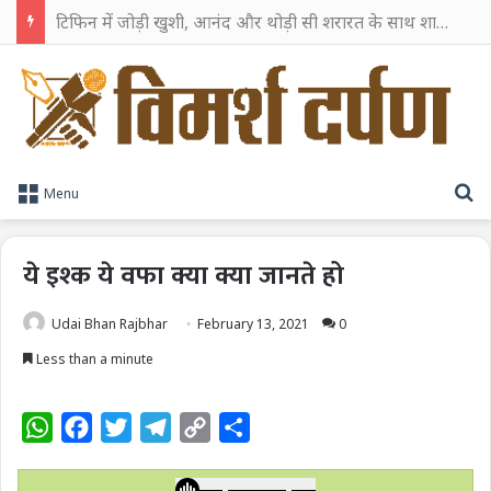
टिफिन में जोड़ी खुशी, आनंद और थोड़ी सी शरारत के साथ शाहरुख खान ने टिफिन बॉक्स को दी हैप्पी एंडिंग
S
Menu
ये इश्क ये वफा क्या क्या जानते हो
Udai Bhan Rajbhar
February 13, 2021
0
Less than a minute
W
F
T
T
C
S
h
a
w
e
o
h
a
c
i
l
p
a