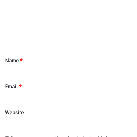
o
m
m
e
n
t
*
Name
*
Email
*
Website