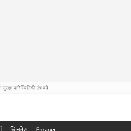
ुरक्षा पारिस्थितिकी तंत्र को मज़बूत करने के लिए विशेषज्ञों को एक मंच पर ल
श
बिजनेस
E-paper