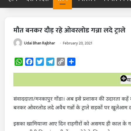
मौत बनकर दौड़ रहे ओवरलोड गन्ना लदे ट्राले
Udai Bhan Rajbhar
February 20, 2021
W
F
T
T
C
S
h
a
w
e
o
h
a
c
i
l
p
a
य
t
e
t
e
y
r
s
b
t
g
L
e
संवाददाता/मनकापुर गोंडा। अब इसे प्रशासन की उदारता कहे
A
o
e
r
i
बनकर ओवरलोड लदे अवैध गन्नों के ट्राले सड़कों पर खुलेआम दौ
p
o
r
a
n
p
k
m
k
इसका खामियाजा आए दिन राहगीरों को असमय ही काल के गाल