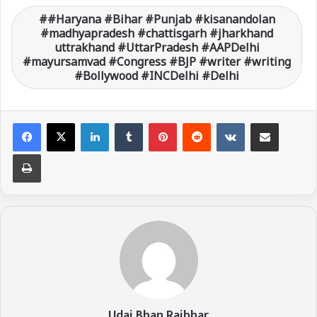
#Haryana #Bihar #Punjab #kisanandolan
#madhyapradesh #chattisgarh #jharkhand
uttrakhand #UttarPradesh #AAPDelhi
#mayursamvad #Congress #BJP #writer #writing
#Bollywood #INCDelhi #Delhi
LinkedIn
Tumblr
Pinterest
Reddit
VKontakte
Share via Email
Print
Udai Bhan Rajbhar