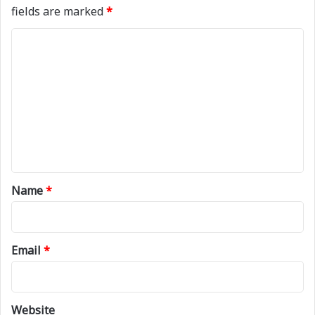
fields are marked
*
C
o
m
m
e
n
t
*
Name
*
Email
*
Website