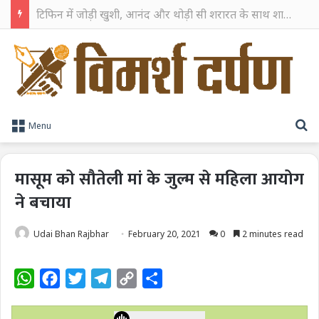
TPAG भारत के रक्त सुरक्षा पारिस्थितिकी तंत्र को मज़बूत करने के लिए विशेषज्ञों को एक मंच पर लाया
S
Menu
मासूम को सौतेली मां के जुल्म से महिला आयोग
ने बचाया
Udai Bhan Rajbhar
February 20, 2021
0
2 minutes read
W
F
T
T
C
S
h
a
w
e
o
h
a
c
i
l
p
a