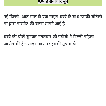
यह समाचार सुनें
t
e
t
e
y
r
s
b
t
g
L
e
नई दिल्ली। आठ साल के एक मासूम बच्चे के साथ उसकी सौतेली
A
o
e
r
i
मां द्वारा मारपीट की घटना सामने आई है।
p
o
r
a
n
p
k
m
k
बच्चे की चीखें सुनकर मंगलवार को पड़ोसी ने दिल्ली महिला
आयोग की हेल्पलाइन नंबर पर इसकी सूचना दी।