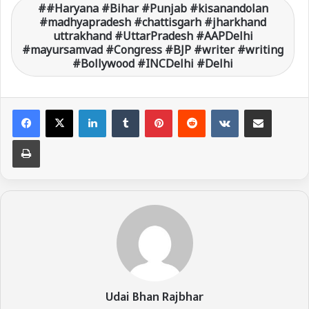
#Haryana #Bihar #Punjab #kisanandolan
#madhyapradesh #chattisgarh #jharkhand
uttrakhand #UttarPradesh #AAPDelhi
#mayursamvad #Congress #BJP #writer #writing
#Bollywood #INCDelhi #Delhi
LinkedIn
Tumblr
Pinterest
Reddit
VKontakte
Share via Email
Print
Udai Bhan Rajbhar