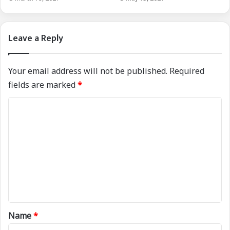
Leave a Reply
Your email address will not be published.
Required
fields are marked
*
C
o
m
m
e
n
t
*
Name
*