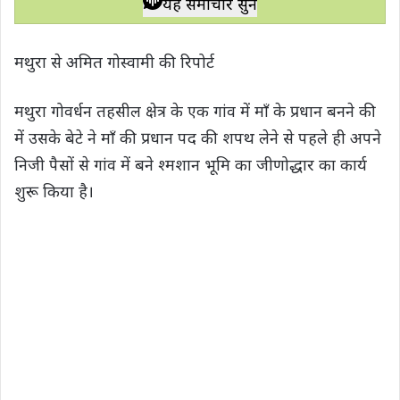
यह समाचार सुनें
t
e
t
e
y
r
s
b
t
g
L
e
मथुरा से अमित गोस्वामी की रिपोर्ट
A
o
e
r
i
p
o
r
a
n
मथुरा गोवर्धन तहसील क्षेत्र के एक गांव में माँ के प्रधान बनने की
p
k
m
k
में उसके बेटे ने माँ की प्रधान पद की शपथ लेने से पहले ही अपने
निजी पैसों से गांव में बने श्मशान भूमि का जीणोद्धार का कार्य
शुरू किया है।