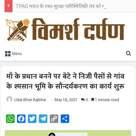
TPAG भारत के रक्त सुरक्षा पारिस्थितिकी तंत्र को मज़बूत करने के लिए विशेषज्ञों को एक मंच पर लाया
S
Menu
माँ के प्रधान बनने पर बेटे ने निजी पैसों से गांव
के श्मसान भूमि के सौन्दर्यकरण का कार्य शुरू
Udai Bhan Rajbhar
May 18, 2021
0
1 minute read
W
F
T
T
C
S
h
a
w
e
o
h
a
c
i
l
p
a