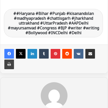
#Haryana #Bihar #Punjab #kisanandolan
#madhyapradesh #chattisgarh #jharkhand
uttrakhand #UttarPradesh #AAPDelhi
#mayursamvad #Congress #BJP #writer #writing
#Bollywood #INCDelhi #Delhi
LinkedIn
Tumblr
Pinterest
Reddit
VKontakte
Share via Email
Print