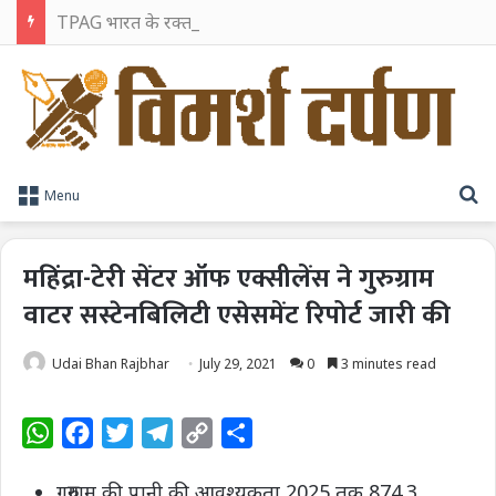
TPAG भारत के रक्त सुरक्षा पारिस्थितिकी तंत्र को मज़बूत करने के लिए विशेषज्ञों को एक मंच पर लाया
S
Menu
महिंद्रा-टेरी सेंटर ऑफ एक्सीलेंस ने गुरुग्राम
वाटर सस्टेनबिलिटी एसेसमेंट रिपोर्ट जारी की
Udai Bhan Rajbhar
July 29, 2021
0
3 minutes read
W
F
T
T
C
S
h
a
w
e
o
h
गुरुग्राम की पानी की आवश्यकता 2025 तक 874.3
a
c
i
l
p
a