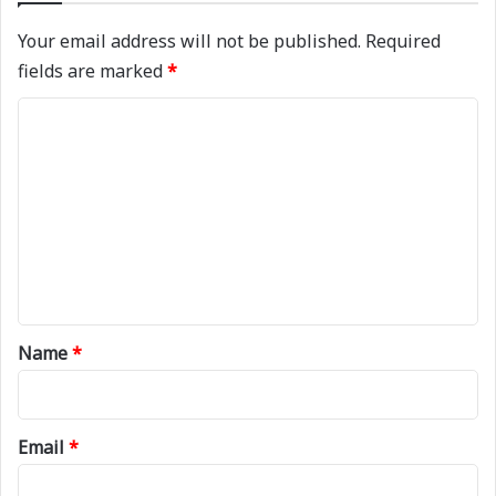
Your email address will not be published.
Required
fields are marked
*
C
o
m
m
e
n
t
*
Name
*
Email
*