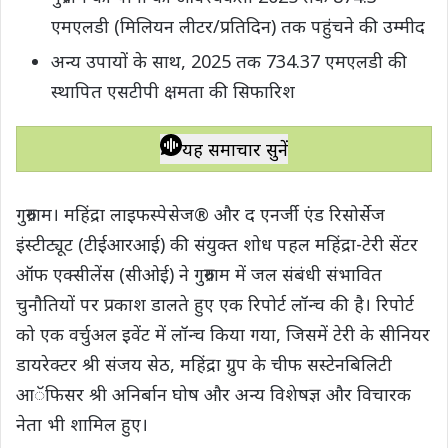
एमएलडी (मिलियन लीटर/प्रतिदिन) तक पहुंचने की उम्मीद
t
e
t
e
y
r
s
b
t
g
L
e
अन्य उपायों के साथ, 2025 तक 734.37 एमएलडी की
A
o
e
r
i
स्थापित एसटीपी क्षमता की सिफारिश
p
o
r
a
n
p
k
m
k
यह समाचार सुनें
गुरुग्राम। महिंद्रा लाइफस्पेसेज® और द एनर्जी एंड रिसोर्सेज
इंस्टीट्यूट (टीईआरआई) की संयुक्त शोध पहल महिंद्रा-टेरी सेंटर
ऑफ एक्सीलेंस (सीओई) ने गुरुग्राम में जल संबंधी संभावित
चुनौतियों पर प्रकाश डालते हुए एक रिपोर्ट लॉन्च की है। रिपोर्ट
को एक वर्चुअल इवेंट में लॉन्च किया गया, जिसमें टेरी के सीनियर
डायरेक्टर श्री संजय सेठ, महिंद्रा ग्रुप के चीफ सस्टेनबिलिटी
आॅफिसर श्री अनिर्बान घोष और अन्य विशेषज्ञ और विचारक
नेता भी शामिल हुए।