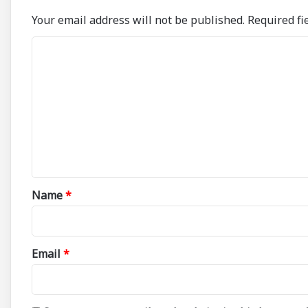
Your email address will not be published.
Required fi
C
o
m
m
e
n
t
*
Name
*
Email
*