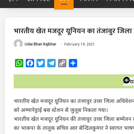
भारतीय खेत मजदूर यूनियन का तंजावुर जिला 
Udai Bhan Rajbhar
February 19, 2021
W
F
T
T
C
S
h
a
w
e
o
h
a
c
i
l
p
a
य
t
e
t
e
y
r
s
b
t
g
L
e
भारतीय खेत मजदूर यूनियन का तंजावुर उत्तर जिला अधिवेशन स
A
o
e
r
i
को अम्मापेट्टाई बस स्टेशन से जुलूस निकला गया।
p
o
r
a
n
भारतीय खेत मजदूर यूनियन की तंजावुर उत्तर जिला सम्मेलन क
p
k
m
k
का भाकपा के तालुक सचिव आर सेन्दिलकुमार ने स्वागत भा