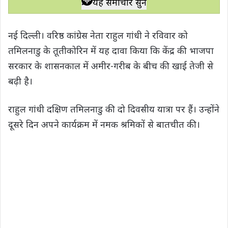
यह समाचार सुनें
t
e
t
e
y
r
s
b
t
g
L
e
नई दिल्ली। वरिष्ठ कांग्रेस नेता राहुल गांधी ने रविवार को
A
o
e
r
i
तमिलनाडु के तूतीकोरिन में यह दावा किया कि केंद्र की भाजपा
p
o
r
a
n
सरकार के शासनकाल में अमीर-गरीब के बीच की खाई तेजी से
p
k
m
k
बढ़ी है।
राहुल गांधी दक्षिण तमिलनाडु की दो दिवसीय यात्रा पर हैं। उन्होंने
दूसरे दिन अपने कार्यक्रम में नमक श्रमिकों से बातचीत की।