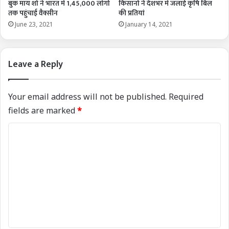
बुक माय शो ने भारत में 1,45,000 लोगों
किसानों ने देशभर में जलाई कृषि बिल
तक पहुंचाई वैक्सीन
की प्रतियां
June 23, 2021
January 14, 2021
Leave a Reply
Your email address will not be published.
Required
fields are marked
*
C
o
m
m
e
n
t