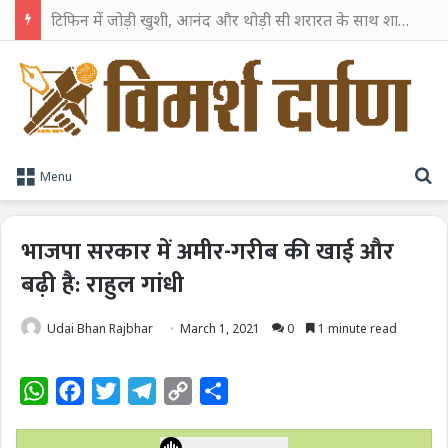
टिफिन में जोड़ी खुशी, आनंद और थोड़ी सी शरारत के साथ शाहरुख खान ने टिफिन बॉक्स को दी हैप्पी एंडिंग
S
Menu
भाजपा सरकार में अमीर-गरीब की खाई और
बढ़ी है: राहुल गांधी
Udai Bhan Rajbhar
March 1, 2021
0
1 minute read
W
F
T
T
C
S
h
a
w
e
o
h
a
c
i
l
p
a