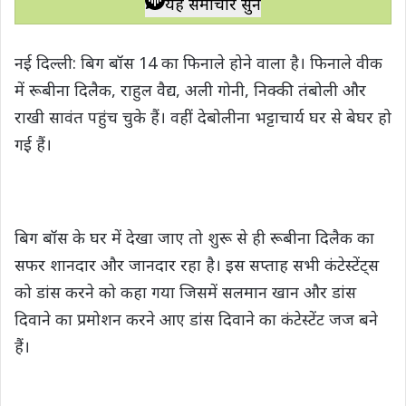
यह समाचार सुनें
t
e
t
e
y
r
s
b
t
g
L
e
नई दिल्ली: बिग बॉस 14 का फिनाले होने वाला है। फिनाले वीक
A
o
e
r
i
में रूबीना दिलैक, राहुल वैद्य, अली गोनी, निक्की तंबोली और
p
o
r
a
n
राखी सावंत पहुंच चुके हैं। वहीं देबोलीना भट्टाचार्य घर से बेघर हो
p
k
m
k
गई हैं।
बिग बॉस के घर में देखा जाए तो शुरू से ही रूबीना दिलैक का
सफर शानदार और जानदार रहा है। इस सप्ताह सभी कंटेस्टेंट्स
को डांस करने को कहा गया जिसमें सलमान खान और डांस
दिवाने का प्रमोशन करने आए डांस दिवाने का कंटेस्टेंट जज बने
हैं।