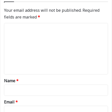
Your email address will not be published.
Required
fields are marked
*
C
o
m
m
e
n
t
*
Name
*
Email
*