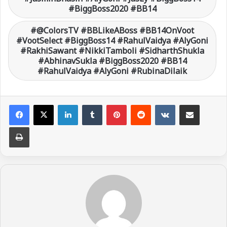
#BiggBoss2020 #BB14
@ColorsTV #BBLikeABoss #BB14OnVoot
#VootSelect #BiggBoss14 #RahulVaidya #AlyGoni
#RakhiSawant #NikkiTamboli #SidharthShukla
#AbhinavSukla #BiggBoss2020 #BB14
#RahulVaidya #AlyGoni #RubinaDilaik
LinkedIn
Tumblr
Pinterest
Reddit
VKontakte
Share via Email
Print