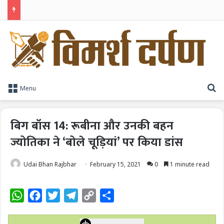
TPAG भारत के रक्त सुरक्षा पारिस्थितिकी तंत्र को मज़बूत करने के लिए विशेषज्ञों को एक मंच पर लाया
S
Menu
बिग बॉस 14: रूबीना और उनकी बहन
ज्योतिका ने ‘बोले चूड़ियां’ पर किया डांस
Udai Bhan Rajbhar
February 15, 2021
0
1 minute read
W
F
T
T
C
S
h
a
w
e
o
h
a
c
i
l
p
a