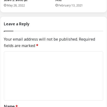
आश्रम-3: प्रकाश झा
मिर्जा
May 28, 2022
February 13, 2021
Leave a Reply
Your email address will not be published.
Required
fields are marked
*
C
o
m
m
e
n
t
*
Name
*