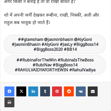
अगर किसी ने बनाई है तो वो राखी सावंत हैं।’
शो में अपनी जर्नी देखकर रूबीना, राखी, निक्‍की, अली और
राहुल सब भावुक हो जाते हैं।
#glamsham @jasminbhasin @AlyGoni
#JasminBhasin #AlyGoni #JasLy #BiggBoss14
#BiggBoss2020 #BB14
#RubinaForTheWin #RubinaIsTheBoss
#RubiNav #BiggBoss14
#RAHULVAIDYAFORTHEWIN #RahulVadiya
LinkedIn
Tumblr
Pinterest
Reddit
VKontakte
Share via Email
Print