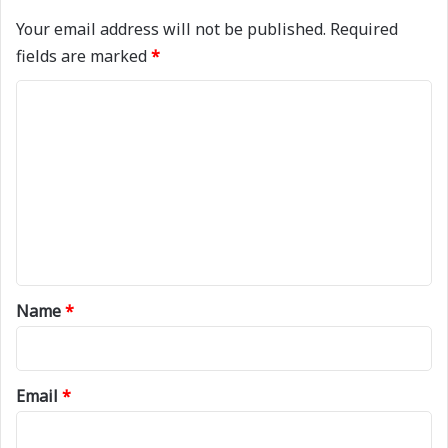
Your email address will not be published.
Required
fields are marked
*
C
o
m
m
e
n
t
*
Name
*
Email
*