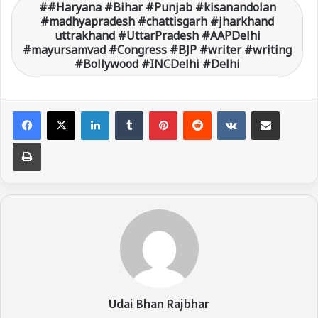
#Haryana #Bihar #Punjab #kisanandolan
#madhyapradesh #chattisgarh #jharkhand
uttrakhand #UttarPradesh #AAPDelhi
#mayursamvad #Congress #BJP #writer #writing
#Bollywood #INCDelhi #Delhi
LinkedIn
Tumblr
Pinterest
Reddit
VKontakte
Share via Email
Print
Udai Bhan Rajbhar