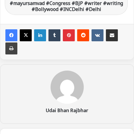
#mayursamvad #Congress #BJP #writer #writing
#Bollywood #INCDelhi #Delhi
LinkedIn
Tumblr
Pinterest
Reddit
VKontakte
Share via Email
Print
Udai Bhan Rajbhar