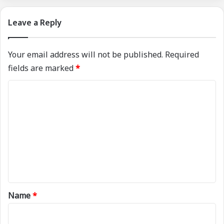
Leave a Reply
Your email address will not be published.
Required
fields are marked
*
C
o
m
m
e
n
t
*
Name
*