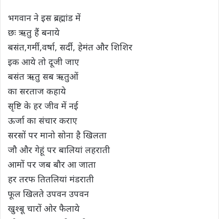
s
b
t
g
L
e
भगवान ने इस ब्रह्मांड में
A
o
e
r
i
छः ऋतु हैं बनाये
p
o
r
a
n
बसंत,गर्मी,वर्षा, सर्दी, हेमंत और शिशिर
p
k
m
k
इक आये तो दूजी जाए
बसंत ऋतु सब ऋतुओं
का सरताज कहाये
सृष्टि के हर जीव में नई
ऊर्जा का संचार कराए
सरसों पर मानो सोना है खिलता
जौ और गेहूं पर बालियां लहराती
आमों पर जब बौर आ जाता
हर तरफ तितलियां मंडराती
फूल खिलते उपवन उपवन
खुश्बू चारों ओर फैलाये