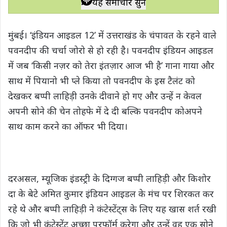
यह समाचार सुनें
t
e
t
e
y
r
s
b
t
g
L
e
मुंबई। ‘इंडियन आइडल 12’ में उत्तराखंड के चंपावत के रहने वाले
A
o
e
r
i
पवनदीप की चर्चा जोरो से हो रही है। पवनदीप इंडियन आइडल
p
o
r
a
n
में जब ‘किसी नज़र को तेरा इंतज़ार आज भी है’ गाना गाया और
p
k
m
k
साथ में पियानो भी प्ले किया तो पवनदीप के इस टैलंट को
देखकर बप्पी लाहिड़ी उनके दीवाने हो गए और उन्हें न केवल
अपनी सोने की चेन तोहफे में दे दी बल्कि पवनदीप कोअपने
साथ काम करने का ऑफर भी दिया।
दरअसल, म्यूजिक इंडस्ट्री के दिग्गज बप्पी लाहिड़ी और किशोर
दा के बेटे अमित कुमार इंडियन आइडल के मंच पर शिरकत कर
रहे थे और बप्पी लाहिड़ी ने कंटेस्टेंट्स के लिए यह खास शर्त रखी
कि जो भी कंटेस्टेंट अच्छा परफॉर्म करेगा और उन्हें वह एक सोने