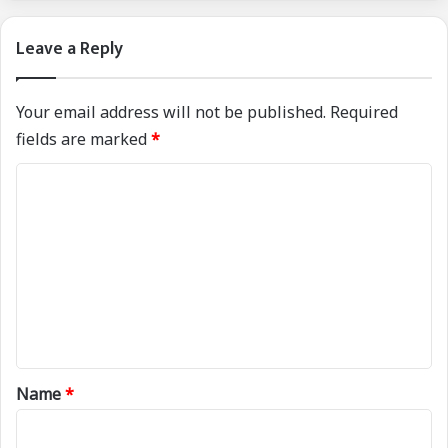
Leave a Reply
Your email address will not be published.
Required
fields are marked
*
C
o
m
m
e
n
t
*
Name
*