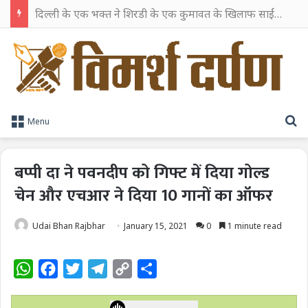
दिल्ली के एक भक्त ने शिरडी के एक कुमावत के खिलाफ साईं भक्त से 51 लाख रुपये की ठगी करने का मामला दर्ज कराया
S
Menu
बप्पी दा ने पवनदीप को गिफ्ट में दिया गोल्ड
चेन और एचआर ने दिया 10 गानों का ऑफर
Udai Bhan Rajbhar
January 15, 2021
0
1 minute read
W
F
T
T
C
S
h
a
w
e
o
h
a
c
i
l
p
a