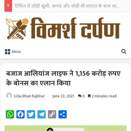
TPAG भारत के रक्त सुरक्षा पारिस्थितिकी तंत्र को मज़बूत करने के लिए विशेषज्ञों को एक मंच पर लाया
S
Menu
बजाज आलियांज लाइफ ने 1,156 करोड़ रुपए
के बोनस का एलान किया
Udai Bhan Rajbhar
June 23, 2021
0
2 minutes read
W
F
T
T
C
S
h
a
w
e
o
h
a
c
i
l
p
a