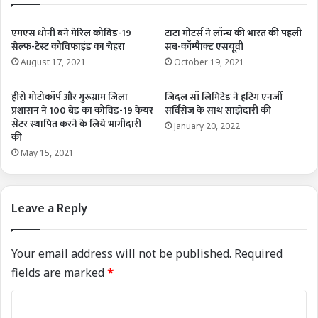
एमएस धोनी बने मेरिल कोविड-19
टाटा मोटर्स ने लॉन्च की भारत की पहली
सेल्फ-टेस्ट कोविफाइंड का चेहरा
सब-कॉम्पैाक्ट एसयूवी
August 17, 2021
October 19, 2021
हीरो मोटोकॉर्प और गुरूग्राम जिला
जिंदल सॉ लिमिटेड ने हंटिंग एनर्जी
प्रशासन ने 100 बेड का कोविड-19 केयर
सर्विसेज के साथ साझेदारी की
सेंटर स्‍थापित करने के लिये भागीदारी
January 20, 2022
की
May 15, 2021
Leave a Reply
Your email address will not be published.
Required
fields are marked
*
C