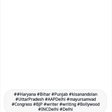
#Haryana #Bihar #Punjab #kisanandolan
#UttarPradesh #AAPDelhi #mayursamvad
#Congress #BJP #writer #writing #Bollywood
#INCDelhi #Delhi