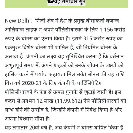
यह समाचार सुनें
t
e
t
e
y
r
s
b
t
g
L
e
New Delhi,- निजी क्षेत्र में देश के प्रमुख बीमाकर्ता बजाज
A
o
e
r
i
आलियांज लाइफ ने अपने पॉलिसीधारकों के लिए 1,156 करोड़
p
o
r
a
n
रुपए के बोनस का एलान किया है। इसमें 315 करोड़ रुपए का
p
k
m
k
एकमुश्त विशेष बोनस भी शामिल है, जो नियमित बोनस के
अलावा है। कंपनी का लक्ष्य यह सुनिश्चित करना है कि वर्तमान
अभूतपूर्व समय में, अपने ग्राहकों को उनके जीवन के लक्ष्यों को
हासिल करने में पर्याप्त सहायता मिल सके। बोनस की यह राशि
वित्त वर्ष 2020-21 के लिए कंपनी के पार्टिसिपेटिंग
पॉलिसीधारकों के फंड से उत्पन्न मुनाफे से जुटाई जाती है। इस
कदम से लगभग 12 लाख (11,99,612) ऐसे पॉलिसीधारकों को
लाभ होने की उम्मीद है, जिन्होंने कंपनी में निवेश किया है और
अपना विश्वास सौंपा है।
यह लगातार 20वां वर्ष है, जब कंपनी ने बोनस घोषित किया है