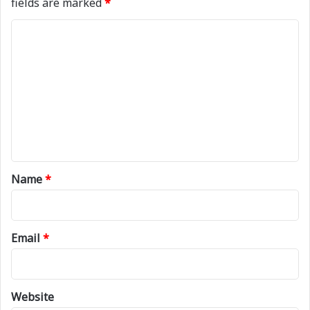
fields are marked
*
C
o
m
m
e
n
t
*
Name
*
Email
*
Website