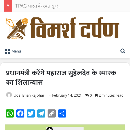
TPAG भारत के रक्त सुरक्षा पारिस्थितिकी तंत्र को मज़बूत करने के लिए विशेषज्ञों को एक मंच पर लाया
S
Menu
प्रधानमंत्री करेंगे महाराज सुहेलदेव के स्मारक
का शिलान्यास
Udai Bhan Rajbhar
February 14, 2021
0
2 minutes read
W
F
T
T
C
S
h
a
w
e
o
h
a
c
i
l
p
a