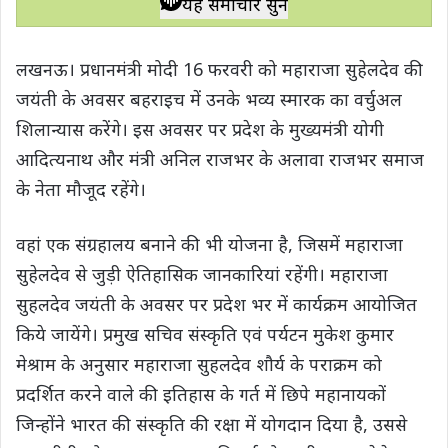
यह समाचार सुनें
t
e
t
e
y
r
s
b
t
g
L
e
लखनऊ। प्रधानमंत्री मोदी 16 फरवरी को महाराजा सुहेलदेव की
A
o
e
r
i
जयंती के अवसर बहराइच में उनके भव्य स्मारक का वर्चुअल
p
o
r
a
n
शिलान्यास करेंगे। इस अवसर पर प्रदेश के मुख्यमंत्री योगी
p
k
m
k
आदित्यनाथ और मंत्री अनिल राजभर के अलावा राजभर समाज
के नेता मौजूद रहेंगे।
वहां एक संग्रहालय बनाने की भी योजना है, जिसमें महाराजा
सुहेलदेव से जुड़ी ऐतिहासिक जानकारियां रहेंगी। महाराजा
सुहलदेव जयंती के अवसर पर प्रदेश भर में कार्यक्रम आयोजित
किये जायेंगे। प्रमुख सचिव संस्कृति एवं पर्यटन मुकेश कुमार
मेश्राम के अनुसार महाराजा सुहलदेव शौर्य के पराक्रम को
प्रदर्शित करने वाले की इतिहास के गर्त में छिपे महानायकों
जिन्होंने भारत की संस्कृति की रक्षा में योगदान दिया है, उससे