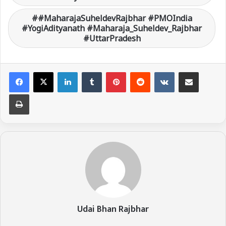
#MaharajaSuheldevRajbhar #PMOIndia
#YogiAdityanath #Maharaja_Suheldev_Rajbhar
#UttarPradesh
LinkedIn
Tumblr
Pinterest
Reddit
VKontakte
Share via Email
Print
Udai Bhan Rajbhar