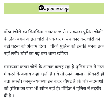
h
a
w
e
o
h
a
c
i
l
p
a
यह समाचार सुनें
t
e
t
e
y
r
s
b
t
g
L
e
A
o
e
r
i
गोंडा ।चोरों का सिलसिला लगातार जारी मसकनवा पुलिस चौकी
p
o
r
a
n
के ठीक बगल आज्ञत चोरों ने एक घर में सेंध काट कर चोरी की
p
k
m
k
बड़ी घटना को अंजाम दिया। चौकी पुलिस को इसकी भनक तक
नहीं लगी। चोरों का गढ़ बना थाना छपिया।
मसकनवा कस्बा चोरों के आतंक कराह रहा है।पुलिस रात में गष्त
में करने के बजाय कहां रहती है । ये तो उनके आला अधिकारी ही
बता सकते। कानून-व्यवस्था इस कदर चौपट है कि चोर-बदमाशों
को पुलिस का जरा भी खौफ नहीं है। पीड़ित ने पुलिस में तहरीर
दी है ।