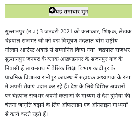
h
a
w
e
o
h
a
c
i
l
p
a
यह समाचार सुनें
t
e
t
e
y
r
s
b
t
g
L
e
सुल्तानपुर (उ.प्र.) 3 जनवरी 2021 को कलाकार, शिक्षक, लेखक
A
o
e
r
i
चंद्रपाल राजभर जी को पद्म विभूषण नंदलाल बोस राष्ट्रीय
p
o
r
a
n
गोल्डन आर्टिस्ट अवार्ड से सम्मानित किया गया। चंद्रपाल राजभर
p
k
m
k
सुल्तानपुर जनपद के ब्लाक अखण्डनगर के सजनपुर गांव के
निवासी हैं साथ-साथ में बेसिक शिक्षा विभाग कादीपुर के
प्राथमिक विद्यालय रानीपुर कायस्थ में सहायक अध्यापक के रूप
में अपनी सेवाएं प्रदान कर रहे हैं। देश के लिये विभिन्न अवसरों
पर चंद्रपाल राजभर अपनी कलाओं के माध्यम से देश दुनिया की
चेतना जागृति बढ़ाने के लिए ऑफलाइन एवं ऑनलाइन माध्यमों
से कार्य करते रहते हैं।