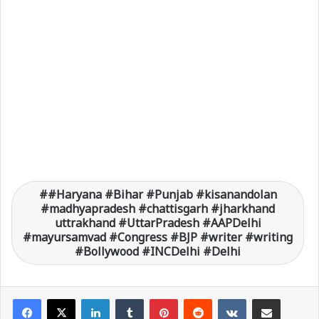
#Haryana #Bihar #Punjab #kisanandolan
#madhyapradesh #chattisgarh #jharkhand
uttrakhand #UttarPradesh #AAPDelhi
#mayursamvad #Congress #BJP #writer #writing
#Bollywood #INCDelhi #Delhi
LinkedIn
Tumblr
Pinterest
Reddit
VKontakte
Share via Email