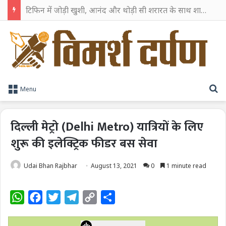
टिफिन में जोड़ी खुशी, आनंद और थोड़ी सी शरारत के साथ शाहरुख खान ने टिफिन बॉक्स को दी हैप्पी एंडिंग
S
Menu
दिल्ली मेट्रो (Delhi Metro) यात्रियों के लिए
शुरू की इलेक्ट्रिक फीडर बस सेवा
Udai Bhan Rajbhar
August 13, 2021
0
1 minute read
W
F
T
T
C
S
h
a
w
e
o
h
a
c
i
l
p
a