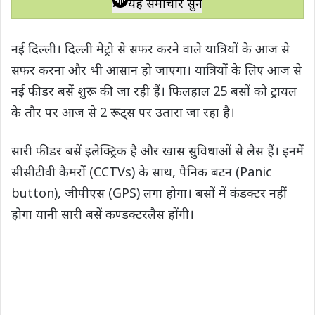
यह समाचार सुनें
t
e
t
e
y
r
s
b
t
g
L
e
नई दिल्ली। दिल्ली मेट्रो से सफर करने वाले यात्रियों के आज से
A
o
e
r
i
सफर करना और भी आसान हो जाएगा। यात्रियों के लिए आज से
p
o
r
a
n
नई फीडर बसें शुरू की जा रही हैं। फिलहाल 25 बसों को ट्रायल
p
k
m
k
के तौर पर आज से 2 रूट्स पर उतारा जा रहा है।
सारी फीडर बसें इलेक्ट्रिक है और खास सुविधाओं से लैस हैं। इनमें
सीसीटीवी कैमरों (CCTVs) के साथ, पैनिक बटन (Panic
button), जीपीएस (GPS) लगा होगा। बसों में कंडक्टर नहीं
होगा यानी सारी बसें कण्डक्टरलैस होंगी।