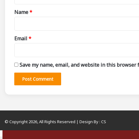
t
*
Name
*
Email
*
Save my name, email, and website in this browser f
© Copyright 2026, All Rights Reserved | Design By :
CS