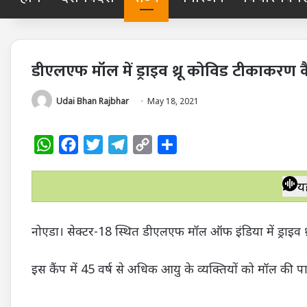
डीएलएफ मॉल में ड्राइव थ्रू कोविड टीकाकरण
Udai Bhan Rajbhar
May 18, 2021
W
F
T
T
C
S
h
a
w
e
o
h
a
c
i
l
p
a
य
t
e
t
e
y
r
s
b
t
g
L
e
नोएडा। सेक्टर-18 स्थित डीएलएफ मॉल ऑफ इंडिया में ड्राइव 
A
o
e
r
i
p
o
r
a
n
इस कैंप में 45 वर्ष से अधिक आयु के व्यक्तियों को मॉल की पार
p
k
m
k