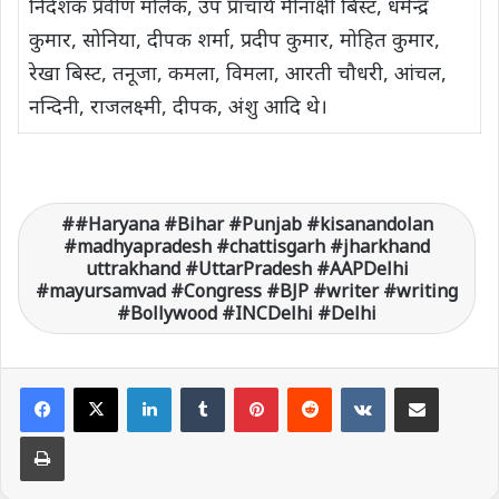
निदेशक प्रवीण मलिक, उप प्राचार्य मीनाक्षी बिस्ट, धर्मेन्द्र
कुमार, सोनिया, दीपक शर्मा, प्रदीप कुमार, मोहित कुमार,
रेखा बिस्ट, तनूजा, कमला, विमला, आरती चौधरी, आंचल,
नन्दिनी, राजलक्ष्मी, दीपक, अंशु आदि थे।
#Haryana #Bihar #Punjab #kisanandolan
#madhyapradesh #chattisgarh #jharkhand
uttrakhand #UttarPradesh #AAPDelhi
#mayursamvad #Congress #BJP #writer #writing
#Bollywood #INCDelhi #Delhi
LinkedIn
Tumblr
Pinterest
Reddit
VKontakte
Share via Email
Print