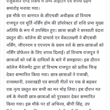
एजूकेशन एण्ड रिसर्च में लैम्प लाइटिंग एवं शपथ ग्रहण
s
b
t
g
L
e
समारोह मनाया गया।
A
o
e
r
i
इस मौके पर बागपत के सीएचसी अधीक्षक डाॅ विभाष
p
o
r
a
n
राजपूत एवं मूर्ति नर्सिंग होम की डाॅयरेक्टर डाॅ शशि प्रभा मुख्य
p
k
m
k
अतिथि के रूप में उपस्थित हुए। छात्रा साक्षी ने सरस्वती वंदना
प्रस्तुत की। काॅलेज की प्राचार्य एन वेंकटलक्ष्मी ने बीएससी
नर्सिंग, जीएनएम व एएनएम के प्रथम वर्श के छात्र-छात्राओं को
नर्सिंग प्रोफेशन के लिए शपथ दिलाई। डाॅ विभाष राजपूत ने
छात्राओं को नर्स के दायित्वों के बारे में समझाया। इस दौरान
काॅलेज मैनेजमेंट द्वारा डाॅ विभाष राजपूत को प्रतीक चिन्ह
देकर सम्मानित किया गया। छात्र-छात्राओं ने पंजाबी,
राजस्थानी, उत्तराखंडी एवं बंगाली गीतों पर एक से बढ़कर
एक नृत्य प्रस्तुत कर सभी का मन मोह लिया। इस दौरान गत
वर्ष के मेधावी छात्र-छात्राओं को पुरस्कार देकर सम्मानित
किया गया। इस मौके पर डाॅ अभिनव, बीपी सिंह, उप