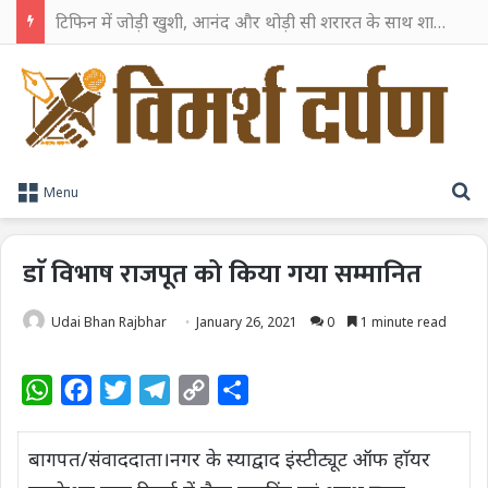
टिफिन में जोड़ी खुशी, आनंद और थोड़ी सी शरारत के साथ शाहरुख खान ने टिफिन बॉक्स को दी हैप्पी एंडिंग
S
Menu
डाॅ विभाष राजपूत को किया गया सम्मानित
Udai Bhan Rajbhar
January 26, 2021
0
1 minute read
W
F
T
T
C
S
h
a
w
e
o
h
a
c
i
l
p
a
बागपत/संवाददाता।नगर के स्याद्वाद इंस्टीट्यूट ऑफ हाॅयर
t
e
t
e
y
r