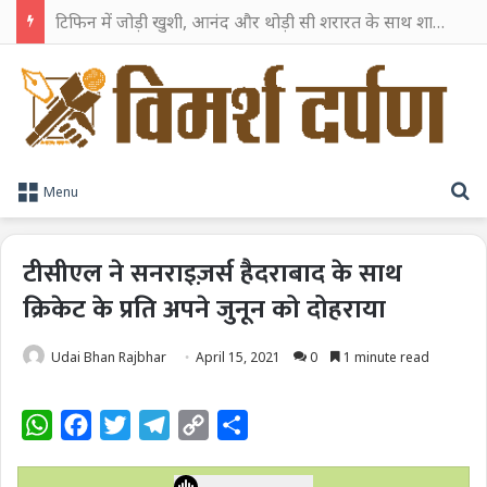
टिफिन में जोड़ी खुशी, आनंद और थोड़ी सी शरारत के साथ शाहरुख खान ने टिफिन बॉक्स को दी हैप्पी एंडिंग
S
Menu
टीसीएल ने सनराइज़र्स हैदराबाद के साथ
क्रिकेट के प्रति अपने जुनून को दोहराया
Udai Bhan Rajbhar
April 15, 2021
0
1 minute read
W
F
T
T
C
S
h
a
w
e
o
h
a
c
i
l
p
a