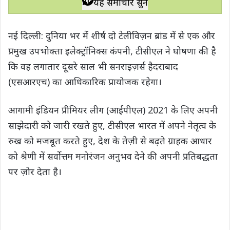
यह समाचार सुनें
t
e
t
e
y
r
s
b
t
g
L
e
नई दिल्ली: दुनिया भर में शीर्ष दो टेलीविज़न ब्रांड में से एक और
A
o
e
r
i
प्रमुख उपभोक्ता इलेक्ट्रॉनिक्स कंपनी, टीसीएल ने घोषणा की है
p
o
r
a
n
कि वह लगातार दूसरे साल भी सनराइज़र्स हैदराबाद
p
k
m
k
(एसआरएच) का आधिकारिक प्रायोजक रहेगा।
आगामी इंडियन प्रीमियर लीग (आईपीएल) 2021 के लिए अपनी
साझेदारी को जारी रखते हुए, टीसीएल भारत में अपने नेतृत्व के
रुख को मजबूत करते हुए, देश के तेज़ी से बढ़ते ग्राहक आधार
को श्रेणी में सर्वोत्तम मनोरंजन अनुभव देने की अपनी प्रतिबद्धता
पर ज़ोर देता है।