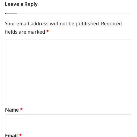
Leave a Reply
Your email address will not be published.
Required
fields are marked
*
C
o
m
m
e
n
t
*
Name
*
Email
*