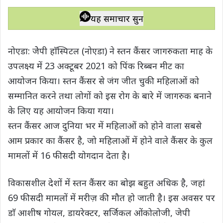
h
a
w
e
o
h
a
c
i
l
p
a
यह समाचार सुनें
t
e
t
e
y
r
s
b
t
g
L
e
नोएडा: जेेपी हाॅस्पिटल (नोएडा) ने स्तन कैंसर जागरुकता माह के
A
o
e
r
i
उपलक्ष्य में 23 अक्टूबर 2021 को पिंक रिब्बन मीट का
p
o
r
a
n
आयोजन किया। स्तन कैंसर से जंग जीत चुकी महिलाओं को
p
k
m
k
सम्मानित करने तथा लोगों को इस रोग के बारे में जागरुक बनाने
के लिए यह आयोजन किया गया।
स्तन कैंसर आज दुनिया भर में महिलाओं को होने वाला सबसे
आम प्रकार का कैंसर है, जो महिलाओं में होने वाले कैंसर के कुल
मामलों में 16 फीसदी योगदान देता है।
विकासशील देशों में स्तन कैंसर का बोझ बहुत अधिक है, जहां
69 फीसदी मामलों में मरीज़ की मौत हो जाती है। इस अवसर पर
डाॅ आशीष गोयल, डायरेक्टर, सर्जिकल ओंकोलोजी, जेपी