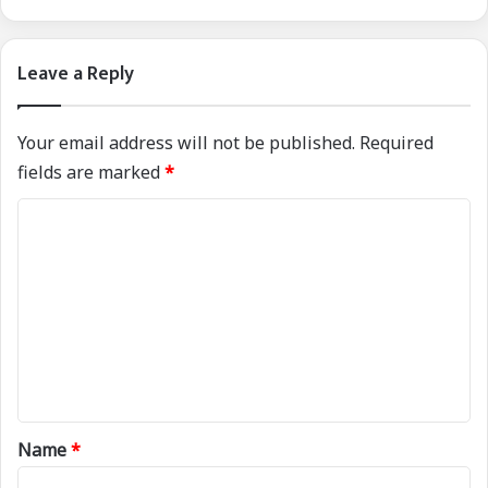
Leave a Reply
Your email address will not be published.
Required
fields are marked
*
C
o
m
m
e
n
t
*
Name
*