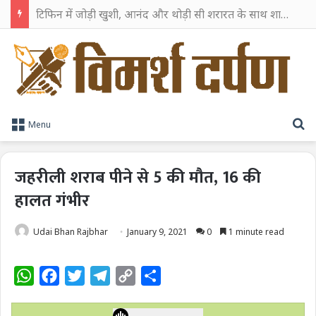
टिफिन में जोड़ी खुशी, आनंद और थोड़ी सी शरारत के साथ शाहरुख खान ने टिफिन बॉक्स को दी हैप्पी एंडिंग
S
Menu
जहरीली शराब पीने से 5 की मौत, 16 की
हालत गंभीर
Udai Bhan Rajbhar
January 9, 2021
0
1 minute read
W
F
T
T
C
S
h
a
w
e
o
h
a
c
i
l
p
a