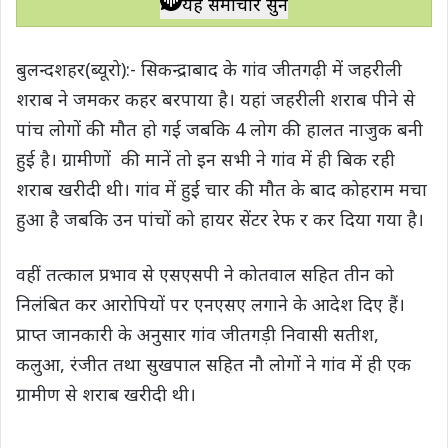
यह समाचार सुनें
t
e
t
e
y
r
s
b
t
g
L
e
बुलन्दशहर(ब्यूरो):- सिकन्द्राबाद के गांव जीतगढ़ी में जहरीली
A
o
e
r
i
शराब ने जमकर कहर बरपाया है। यहां जहरीली शराब पीने से
p
o
r
a
n
पांच लोगों की मौत हो गई जबकि 4 लोग की हालत नाजुक बनी
p
k
m
k
हुई है। ग्रामीणों की मानें तो इन सभी ने गांव में ही बिक रही
शराब खरीदी थी। गांव में हुई चार की मौत के बाद कोहराम मचा
हुआ है जबकि उन पांचों को हायर सेंटर रेफ र कर दिया गया है।
वहीं तत्काल प्रभाव से एसएसपी ने कोतवाल सहित तीन को
निलंबित कर आरोपियों पर एनएसए लगाने के आदेश दिए हैं।
प्राप्त जानकारी के अनुसार गांव जीतगड़ी निवासी सतीश,
कलुआ, रंजीत तथा सुखपाल सहित नौ लोगों ने गांव में ही एक
ग्रामीण से शराब खरीदी थी।