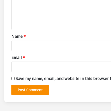
m
e
n
t
*
Name
*
Email
*
Save my name, email, and website in this browser f