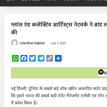
ग्लांस एंड कलेक्टिव आर्टिस्ट्स नेटवर्क ने ब्र
की
Udai Bhan Rajbhar
July 7, 2021
W
F
T
T
C
S
h
a
w
e
o
h
a
c
i
l
p
a
य
t
e
t
e
y
r
s
b
t
g
L
e
नई दिल्ली: दुनिया के सबसे बड़े लॉक स्क्रीन आधारित कंटेंट प्
A
o
e
r
i
कि इसने भारत की सबसे बड़ी टेलेंट मैनेजमेंट एजेंसी एवं पॉप कल
p
o
r
a
n
में प्रवेश किया है।
p
k
m
k