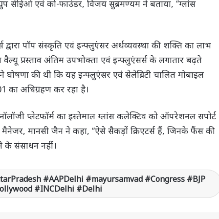
के ग्रुप सीईओ एवं को-फाउंडर, विजय सुब्रमण्यम ने बताया, ‘‘ग्लांस
स द्वारा पॉप संस्कृति एवं इन्फ्लुएंसर अर्थव्यवस्था की शक्ति का लाभ
 वैल्यू प्रस्ताव अंतिम उपभोक्ता एवं इन्फ्लुएंसर्स के लगातार बढ़ते
स ने घोषणा की थी कि यह इन्फ्लुएंसर एवं सेलेब्रिटी चालित मोबाइल
101 का अधिग्रहण कर रहा है।
ेक्नॉलॉजी प्लेटफॉर्म का इस्तेमाल ग्लांस कलेक्टिव को ऑपरेशनल सपोर्ट
ेजर, मानसी जैन ने कहा, ‘‘ऐसे सैकड़ों क्रिएटर्स हैं, जिनके फैंस की
ने के संसाधन नहीं।
ttarPradesh #AAPDelhi #mayursamvad #Congress #BJP
Bollywood #INCDelhi #Delhi