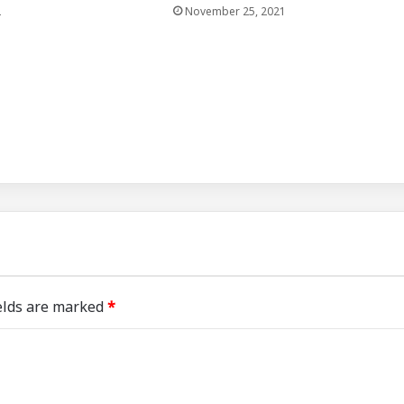
2
November 25, 2021
elds are marked
*