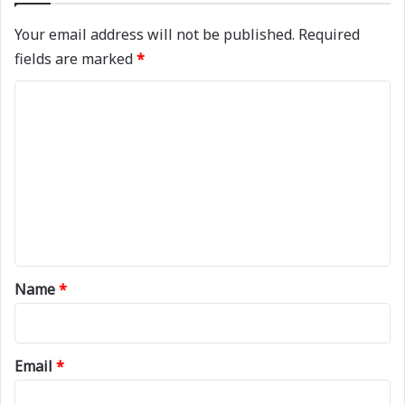
Your email address will not be published.
Required
fields are marked
*
C
o
m
m
e
n
t
*
Name
*
Email
*