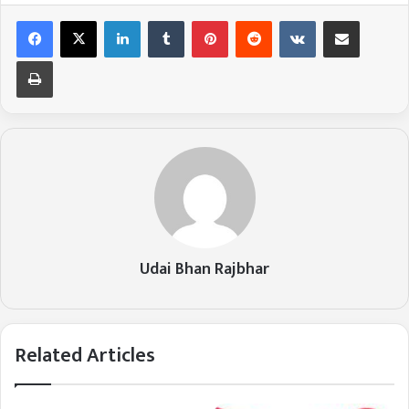
LinkedIn
Tumblr
Pinterest
Reddit
VKontakte
Share via Email
Print
Udai Bhan Rajbhar
Related Articles