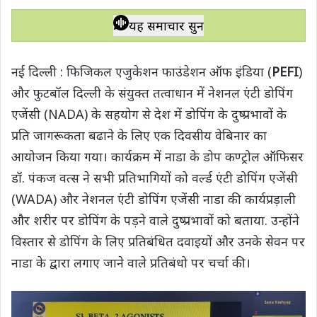
h
a
w
e
o
h
a
c
i
l
p
a
यह समाचार सुनें
t
e
t
e
y
r
s
b
t
g
L
e
नई दिल्ली : फिजिकल एजुकेशन फाउंडेशन ऑफ इंडिया (
PEFI
)
A
o
e
r
i
और फुटबॉल दिल्ली के संयुक्त तत्वाधान में नेशनल एंटी डोपिंग
p
o
r
a
n
एजेंसी (NADA) के सहयोग से देश में डोपिंग के दुष्प्रभावों के
p
k
m
k
प्रति जागरूकता बढाने के लिए एक दिवसीय वेबिनार का
आयोजन किया गया। कार्यक्रम में नाडा के डोप कण्ट्रोल ऑफिसर
डॉ. पंकज वत्स ने सभी प्रतिभागियों को वर्ल्ड एंटी डोपिंग एजेंसी
(WADA) और नेशनल एंटी डोपिंग एजेंसी नाडा की कार्यप्रड़ाली
और शरीर पर डोपिंग के पड़ने वाले दुष्प्रभावों को बताया. उन्होंने
विस्तार से डोपिंग के लिए प्रतिबंधित दवाइयों और उनके सेवन पर
नाडा के द्वारा लगाए जाने वाले प्रतिबंधो पर चर्चा की।