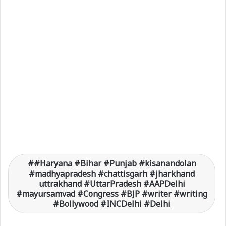
#Haryana #Bihar #Punjab #kisanandolan
#madhyapradesh #chattisgarh #jharkhand
uttrakhand #UttarPradesh #AAPDelhi
#mayursamvad #Congress #BJP #writer #writing
#Bollywood #INCDelhi #Delhi