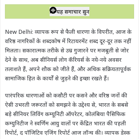
h
a
w
e
o
h
a
c
i
l
p
a
यह समाचार सुनें
t
e
t
e
y
r
s
b
t
g
L
e
New Delhi: व्यापक रूप से फैली धारणा के विपरीत, आज के
A
o
e
r
i
वरिष्ठ नागरिकों के शब्दकोष में रिटायरमेंट शब्द दूर-दूर तक नहीं
p
o
r
a
n
मिलता। सकारात्मक तरीके से उम्र गुजारने पर मजबूती से जोर
p
k
m
k
देने के साथ, अब सीनियर्स लोग कॅरियर्स के नये-नये अवसर
तलाशते हैं, अपने शौक को जीते हैं, और अधिक सक्रियतापूर्वक
सामाजिक हित के कार्यों से जुड़ने की इच्छा रखते हैं।
पारंपरिक धारणाओं को कसौटी पर कसने और वरिष्ठ जनों की
ऐसी उभरती जरूरतों को समझने के उद्देश्य से, भारत के सबसे
बड़े सीनियर लिविंग कम्यूनिटी ऑपरेटर, कोलंबिया पैसिफिक
कम्युनिटीज ने स्वर्णिम आयु वालों पर केंद्रित भारत की पहली
रिपोर्ट, द पॉजिटिव एजिंग रिपोर्ट आज लॉन्च की। व्यापक डेस्क