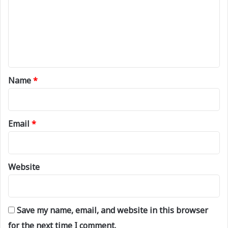
m
m
e
n
t
*
Name
*
Email
*
Website
Save my name, email, and website in this browser
for the next time I comment.