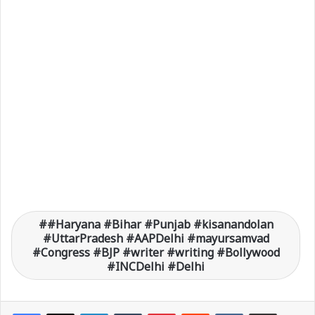
#Haryana #Bihar #Punjab #kisanandolan
#UttarPradesh #AAPDelhi #mayursamvad
#Congress #BJP #writer #writing #Bollywood
#INCDelhi #Delhi
LinkedIn
Tumblr
Pinterest
Reddit
VKontakte
Share via Email