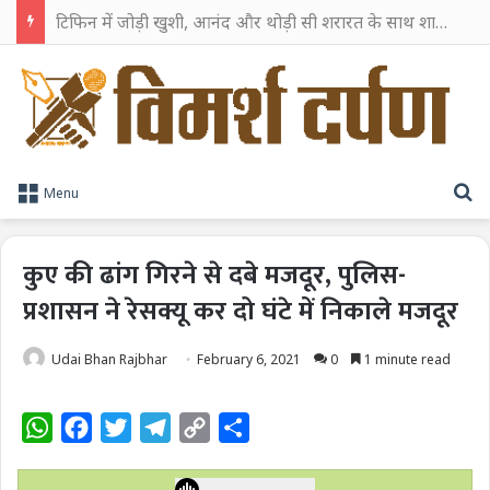
टिफिन में जोड़ी खुशी, आनंद और थोड़ी सी शरारत के साथ शाहरुख खान ने टिफिन बॉक्स को दी हैप्पी एंडिंग
S
Menu
कुए की ढांग गिरने से दबे मजदूर, पुलिस-
प्रशासन ने रेसक्यू कर दो घंटे में निकाले मजदूर
Udai Bhan Rajbhar
February 6, 2021
0
1 minute read
W
F
T
T
C
S
h
a
w
e
o
h
a
c
i
l
p
a