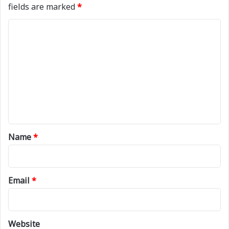
fields are marked
*
C
o
m
m
e
n
t
*
Name
*
Email
*
Website