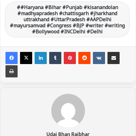
#Haryana #Bihar #Punjab #kisanandolan
#madhyapradesh #chattisgarh #jharkhand
uttrakhand #UttarPradesh #AAPDelhi
#mayursamvad #Congress #BJP #writer #writing
#Bollywood #INCDelhi #Delhi
LinkedIn
Tumblr
Pinterest
Reddit
VKontakte
Share via Email
Print
Udai Bhan Rajbhar