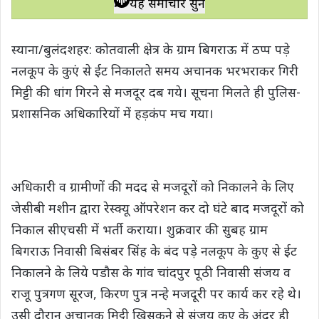
यह समाचार सुनें
t
e
t
e
y
r
s
b
t
g
L
e
स्याना/बुलंदशहर: कोतवाली क्षेत्र के ग्राम बिगराऊ में ठप्प पड़े
A
o
e
r
i
नलकूप के कुएं से ईट निकालते समय अचानक भरभराकर गिरी
p
o
r
a
n
मिट्टी की धांग गिरने से मजदूर दब गये। सूचना मिलते ही पुलिस-
p
k
m
k
प्रशासनिक अधिकारियों में हड़कंप मच गया।
अधिकारी व ग्रामीणों की मदद से मजदूरों को निकालने के लिए
जेसीबी मशीन द्वारा रेस्क्यू ऑपरेशन कर दो घंटे बाद मजदूरों को
निकाल सीएचसी में भर्ती कराया। शुक्रवार की सुबह ग्राम
बिगराऊ निवासी बिसंबर सिंह के बंद पड़े नलकूप के कुए से ईट
निकालने के लिये पडौस के गांव चांदपुर पूठी निवासी संजय व
राजू पुत्रगण सूरज, किरण पुत्र नन्हे मजदूरी पर कार्य कर रहे थे।
उसी दौरान अचानक मिट्टी खिसकने से संजय कुए के अंदर ही