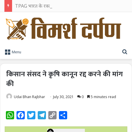
TPAG भारत के रक्त सुरक्षा पारिस्थितिकी तंत्र को मज़बूत करने के लिए विशेषज्ञों को एक मंच पर लाया
S
Menu
किसान संसद ने कृषि कानून रद्द करने की मांग
की
Udai Bhan Rajbhar
July 30, 2021
0
5 minutes read
W
F
T
T
C
S
h
a
w
e
o
h
a
c
i
l
p
a