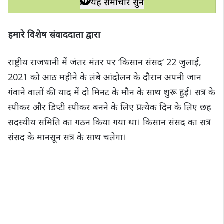
यह समाचार सुनें
t
e
t
e
y
r
s
b
t
g
L
e
हमारे विशेष संवाददाता द्वारा
A
o
e
r
i
p
o
r
a
n
राष्ट्रीय राजधानी में जंतर मंतर पर ‘किसान संसद‘ 22 जुलाई,
p
k
m
k
2021 को आठ महीने के लंबे आंदोलन के दौरान अपनी जान
गंवाने वालों की याद में दो मिनट के मौन के साथ शुरू हुई। सत्र के
स्पीकर और डिप्टी स्पीकर बनने के लिए प्रत्येक दिन के लिए छह
सदस्यीय समिति का गठन किया गया था। किसान संसद का सत्र
संसद के मानसून सत्र के साथ चलेगा।