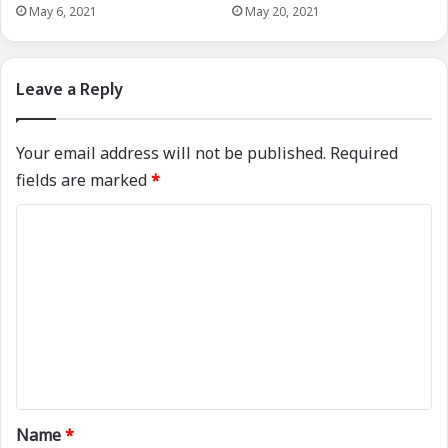
May 6, 2021
May 20, 2021
Leave a Reply
Your email address will not be published.
Required
fields are marked
*
C
o
m
m
e
n
t
*
Name
*