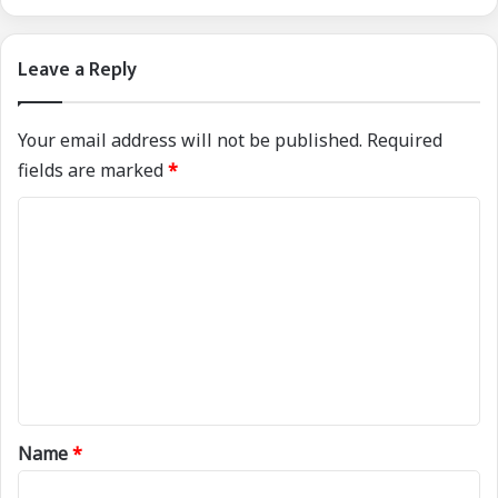
Leave a Reply
Your email address will not be published.
Required
fields are marked
*
C
o
m
m
e
n
t
*
Name
*