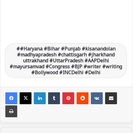
#Haryana #Bihar #Punjab #kisanandolan
#madhyapradesh #chattisgarh #jharkhand
uttrakhand #UttarPradesh #AAPDelhi
#mayursamvad #Congress #BJP #writer #writing
#Bollywood #INCDelhi #Delhi
LinkedIn
Tumblr
Pinterest
Reddit
VKontakte
Share via Email
Print