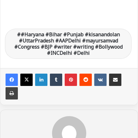
#Haryana #Bihar #Punjab #kisanandolan
#UttarPradesh #AAPDelhi #mayursamvad
#Congress #BJP #writer #writing #Bollywood
#INCDelhi #Delhi
LinkedIn
Tumblr
Pinterest
Reddit
VKontakte
Share via Email
Print