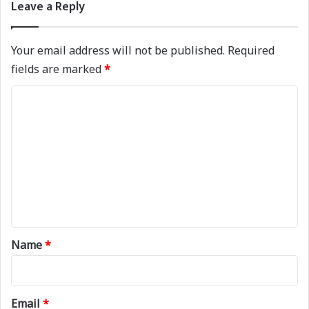
Leave a Reply
Your email address will not be published.
Required
fields are marked
*
C
o
m
m
e
n
t
*
Name
*
Email
*