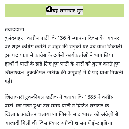
h
a
w
e
o
h
a
c
i
l
p
a
यह समाचार सुनें
t
e
t
e
y
r
s
b
t
g
L
e
संवाददाता
A
o
e
r
i
बुलंदशहर : कांग्रेस पार्टी के 136 वें स्थापना दिवस के अवसर
p
o
r
a
n
पर शहर कांग्रेस कमेटी ने शहर की सड़कों पर पद यात्रा निकाली
p
k
m
k
इस पद यात्रा में कांग्रेस के दर्जनों कार्यकर्ताओं ने भाग लिया
हाथों में पार्टी के झंडे लिए हुए पार्टी के नारों को बुलंद करते हुए
जिलाध्यक्ष टुककीमल खटीक की अगुवाई में ये पद यात्रा निकली
गई।
ज़िलाध्यक्ष टुककीमल खटीक ने बताया कि 1885 में कांग्रेस
पार्टी का गठन हुआ उस समय पार्टी ने ब्रिटिश सरकार के
खिलाफ आंदोलन चलाया था जिसके बाद भारत को अंग्रेज़ो से
आज़ादी मिली थी जिस प्रकार अंग्रेज़ी शासन में ईस्ट इंडिया