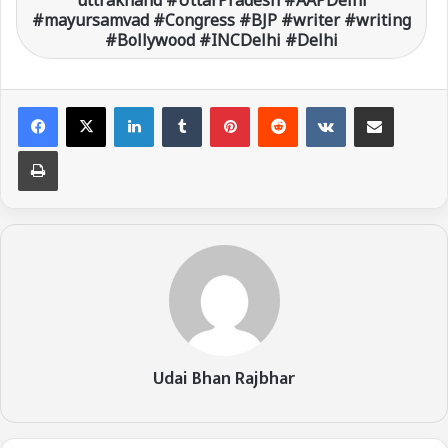
#mayursamvad #Congress #BJP #writer #writing
#Bollywood #INCDelhi #Delhi
LinkedIn
Tumblr
Pinterest
Reddit
VKontakte
Share via Email
Print
Udai Bhan Rajbhar