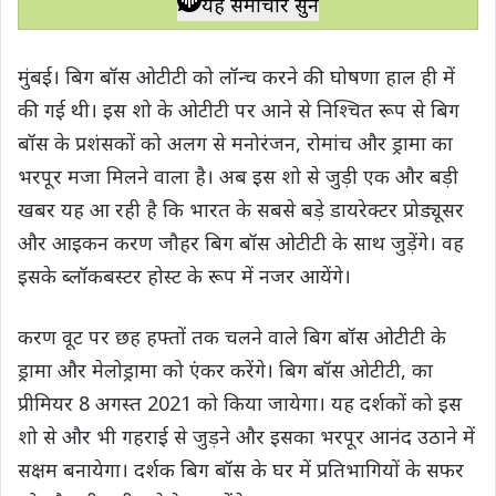
यह समाचार सुनें
t
e
t
e
y
r
s
b
t
g
L
e
मुंबई। बिग बॉस ओटीटी को लॉन्‍च करने की घोषणा हाल ही में
A
o
e
r
i
की गई थी। इस शो के ओटीटी पर आने से निश्चित रूप से बिग
p
o
r
a
n
बॉस के प्रशंसकों को अलग से मनोरंजन, रोमांच और ड्रामा का
p
k
m
k
भरपूर मजा मिलने वाला है। अब इस शो से जुड़ी एक और बड़ी
खबर यह आ रही है कि भारत के सबसे बड़े डायरेक्‍टर प्रोड्यूसर
और आइकन करण जौहर बिग बॉस ओटीटी के साथ जुड़ेंगे। वह
इसके ब्‍लॉकबस्‍टर होस्‍ट के रूप में नजर आयेंगे।
करण वूट पर छह हफ्तों तक चलने वाले बिग बॉस ओटीटी के
ड्रामा और मेलोड्रामा को एंकर करेंगे। बिग बॉस ओटीटी, का
प्रीमियर 8 अगस्‍त 2021 को किया जायेगा। यह दर्शकों को इस
शो से और भी गहराई से जुड़ने और इसका भरपूर आनंद उठाने में
सक्षम बनायेगा। दर्शक बिग बॉस के घर में प्रतिभागियों के सफर