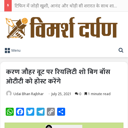
TPAG भारत के रक्त सुरक्षा पारिस्थितिकी तंत्र को मज़बूत करने के लिए विशेषज्ञों को एक मंच पर लाया
S
Menu
करण जौहर वूट पर रियलिटी शो बिग बॉस
ओटीटी को होस्ट करेंगे
Udai Bhan Rajbhar
July 25, 2021
0
1 minute read
W
F
T
T
C
S
h
a
w
e
o
h
a
c
i
l
p
a