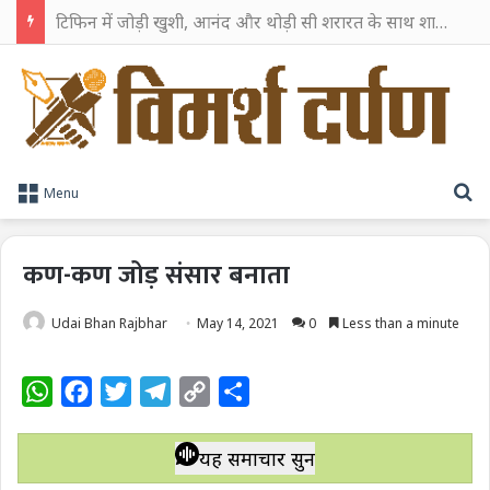
टिफिन में जोड़ी खुशी, आनंद और थोड़ी सी शरारत के साथ शाहरुख खान ने टिफिन बॉक्स को दी हैप्पी एंडिंग
S
Menu
कण-कण जोड़ संसार बनाता
Udai Bhan Rajbhar
May 14, 2021
0
Less than a minute
W
F
T
T
C
S
h
a
w
e
o
h
a
c
i
l
p
a
यह समाचार सुनें
t
e
t
e
y
r