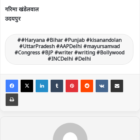
गरिमा खंडेलवाल
उदयपुर
#Haryana #Bihar #Punjab #kisanandolan
#UttarPradesh #AAPDelhi #mayursamvad
#Congress #BJP #writer #writing #Bollywood
#INCDelhi #Delhi
LinkedIn
Tumblr
Pinterest
Reddit
VKontakte
Share via Email
Print