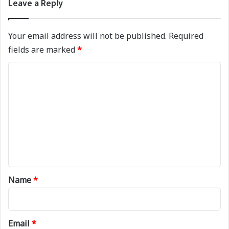
Leave a Reply
Your email address will not be published.
Required
fields are marked
*
C
o
m
m
e
n
t
*
Name
*
Email
*