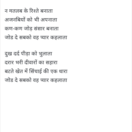
s
b
t
g
L
e
न मतलब के रिश्ते बनाता
A
o
e
r
i
अजनबियों को भी अपनाता
p
o
r
a
n
कण-कण जोड़ संसार बनाता
p
k
m
k
जोड दे सबको वह प्यार कहलाता
दुख दर्द पीड़ा को भुलाता
दरार भरी दीवारों का सहारा
बटते खेत में सिंचाई की एक धारा
जोड दे सबको वह प्यार कहलाता