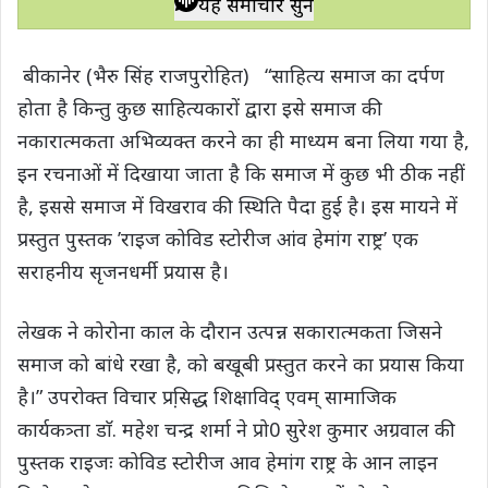
यह समाचार सुनें
t
e
t
e
y
r
s
b
t
g
L
e
बीकानेर (भैरु सिंह राजपुरोहित) “साहित्य समाज का दर्पण
A
o
e
r
i
होता है किन्तु कुछ साहित्यकारों द्वारा इसे समाज की
p
o
r
a
n
नकारात्मकता अभिव्यक्त करने का ही माध्यम बना लिया गया है,
p
k
m
k
इन रचनाओं में दिखाया जाता है कि समाज में कुछ भी ठीक नहीं
है, इससे समाज में विखराव की स्थिति पैदा हुई है। इस मायने में
प्रस्तुत पुस्तक ’राइज कोविड स्टोरीज आंव हेमांग राष्ट्र’ एक
सराहनीय सृजनधर्मी प्रयास है।
लेखक ने कोरोना काल के दौरान उत्पन्न सकारात्मकता जिसने
समाज को बांधे रखा है, को बखूबी प्रस्तुत करने का प्रयास किया
है।” उपरोक्त विचार प्रसि़द्ध शिक्षाविद् एवम् सामाजिक
कार्यकत्र्ता डाॅ. महेश चन्द्र शर्मा ने प्रो0 सुरेश कुमार अग्रवाल की
पुस्तक राइजः कोविड स्टोरीज आव हेमांग राष्ट्र के आन लाइन