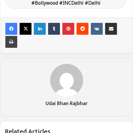
#Bollywood #INCDelhi #Delhi
LinkedIn
Tumblr
Pinterest
Reddit
VKontakte
Share via Email
Print
Udai Bhan Rajbhar
Related Articles