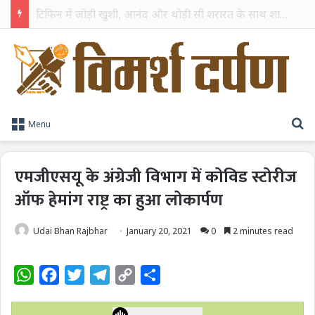
TPAG भारत के रक्त सुरक्षा पारिस्थितिकी तंत्र को मज़बूत करने के लिए विशेषज्ञों को एक मंच पर लाया
S
Menu
एमजीएसयू के अंग्रेजी विभाग में कोविड स्टोरीज
ऑफ हेमांग राष्ट्र का हुआ लोकार्पण
Udai Bhan Rajbhar
January 20, 2021
0
2 minutes read
W
F
T
T
C
S
h
a
w
e
o
h
a
c
i
l
p
a