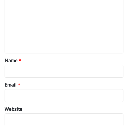
o
m
m
e
n
t
*
Name
*
Email
*
Website